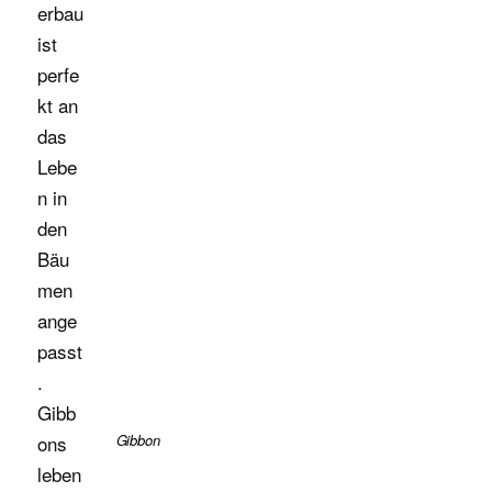
erbau
ist
perfe
kt an
das
Lebe
n in
den
Bäu
men
ange
passt
.
Gibb
ons
Gibbon
leben