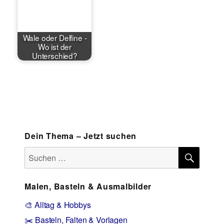
Wale oder Delfine -
Wo ist der
Unterschied?
Dein Thema – Jetzt suchen
SUCH
Suchen
nach:
Malen, Basteln & Ausmalbilder
🎨 Alltag & Hobbys
✂️ Basteln, Falten & Vorlagen