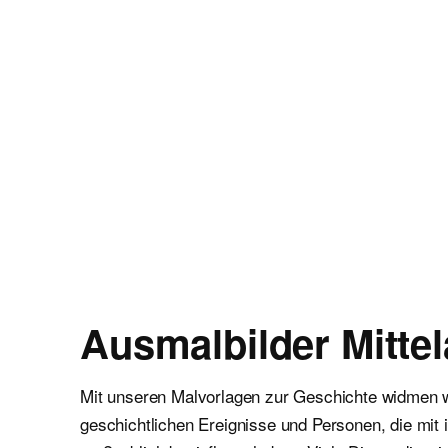
Malvorlagen für Kinder
Ausmalbilder einfach und kostenlos als pdf herunterladen
Ausmalbilder Mittel
Mit unseren Malvorlagen zur Geschichte widmen w
geschichtlichen Ereignisse und Personen, die mit