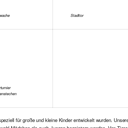
wache
Stadttor
rturnier
enstechen
speziell für große und kleine Kinder entwickelt wurden. Unser
sowohl Mädchen als auch Jungen begeistern werden. Von Tier