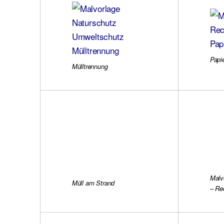
Papi
Mülltrennung
Malv
Müll am Strand
– Re