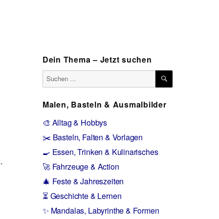
Dein Thema – Jetzt suchen
SUCHEN
Suchen
nach:
Malen, Basteln & Ausmalbilder
🎨 Alltag & Hobbys
✂️ Basteln, Falten & Vorlagen
🍳 Essen, Trinken & Kulinarisches
t.
🚀 Fahrzeuge & Action
🎄 Feste & Jahreszeiten
⏳ Geschichte & Lernen
✨ Mandalas, Labyrinthe & Formen