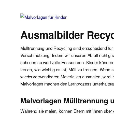
Malvorlagen für Kinder
Ausmalbilder einfach und kostenlos als pdf herunterladen
Ausmalbilder Recyc
Mülltrennung und Recycling sind entscheidend für
Verschmutzung. Indem wir unseren Abfall richtig s
schonen so wertvolle Ressourcen. Kinder können du
lernen, wie wichtig es ist, Müll zu trennen. Wenn 
wiederverwendbaren Materialien ausmalen, wird i
Malvorlagen machen den Lernprozess unterhaltsam
Malvorlagen Mülltrennung 
Während sie malen, können Eltern mit ihnen über d