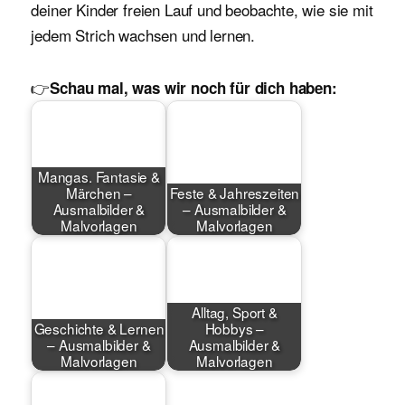
deiner Kinder freien Lauf und beobachte, wie sie mit
jedem Strich wachsen und lernen.
👉
Schau mal, was wir noch für dich haben:
Mangas. Fantasie &
Märchen –
Feste & Jahreszeiten
Ausmalbilder &
– Ausmalbilder &
Malvorlagen
Malvorlagen
Alltag, Sport &
Geschichte & Lernen
Hobbys –
– Ausmalbilder &
Ausmalbilder &
Malvorlagen
Malvorlagen