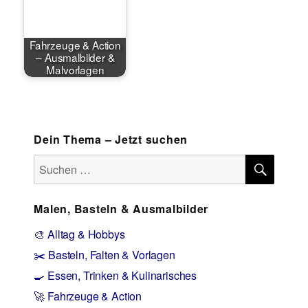
Fahrzeuge & Action
– Ausmalbilder &
Malvorlagen
Dein Thema – Jetzt suchen
SUCH
Suchen
nach:
Malen, Basteln & Ausmalbilder
🎨 Alltag & Hobbys
✂️ Basteln, Falten & Vorlagen
🍳 Essen, Trinken & Kulinarisches
🚀 Fahrzeuge & Action