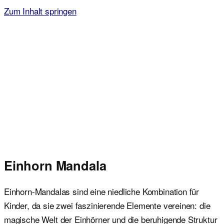
Zum Inhalt springen
Malvorlagen für Kinder
Ausmalbilder einfach und kostenlos als pdf herunterladen
Einhorn Mandala
Einhorn-Mandalas sind eine niedliche Kombination für
Kinder, da sie zwei faszinierende Elemente vereinen: die
magische Welt der Einhörner und die beruhigende Struktur