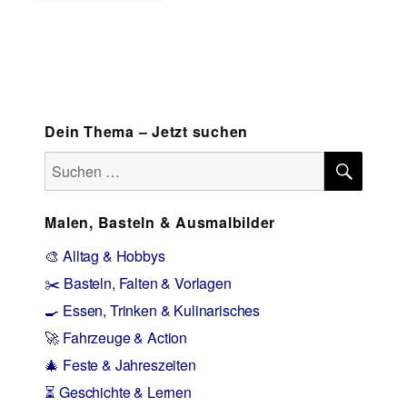
Dein Thema – Jetzt suchen
SUCH
Suchen
nach:
Malen, Basteln & Ausmalbilder
🎨 Alltag & Hobbys
✂️ Basteln, Falten & Vorlagen
🍳 Essen, Trinken & Kulinarisches
🚀 Fahrzeuge & Action
🎄 Feste & Jahreszeiten
⏳ Geschichte & Lernen