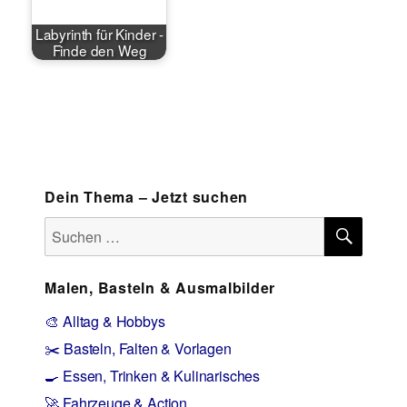
Labyrinth für Kinder -
Finde den Weg
Dein Thema – Jetzt suchen
SUCH
Suchen
nach:
Malen, Basteln & Ausmalbilder
🎨 Alltag & Hobbys
✂️ Basteln, Falten & Vorlagen
🍳 Essen, Trinken & Kulinarisches
🚀 Fahrzeuge & Action