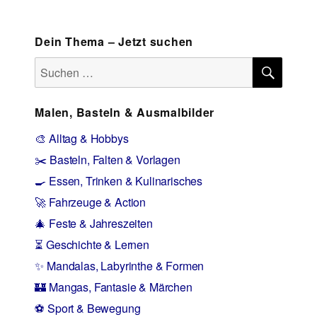
Dein Thema – Jetzt suchen
SUCH
Suchen
nach:
Malen, Basteln & Ausmalbilder
🎨 Alltag & Hobbys
✂️ Basteln, Falten & Vorlagen
🍳 Essen, Trinken & Kulinarisches
🚀 Fahrzeuge & Action
🎄 Feste & Jahreszeiten
⏳ Geschichte & Lernen
✨ Mandalas, Labyrinthe & Formen
🏰 Mangas, Fantasie & Märchen
⚽ Sport & Bewegung