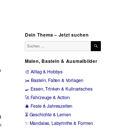
Dein Thema – Jetzt suchen
SUCHEN
Suchen
nach:
Malen, Basteln & Ausmalbilder
n
🎨 Alltag & Hobbys
✂️ Basteln, Falten & Vorlagen
🍳 Essen, Trinken & Kulinarisches
🚀 Fahrzeuge & Action
🎄 Feste & Jahreszeiten
⏳ Geschichte & Lernen
t
✨ Mandalas, Labyrinthe & Formen
m