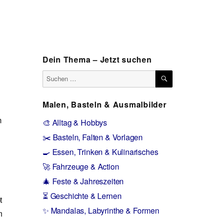
Dein Thema – Jetzt suchen
SUCHEN
Suchen
nach:
Malen, Basteln & Ausmalbilder
n
🎨 Alltag & Hobbys
✂️ Basteln, Falten & Vorlagen
🍳 Essen, Trinken & Kulinarisches
🚀 Fahrzeuge & Action
🎄 Feste & Jahreszeiten
⏳ Geschichte & Lernen
t
✨ Mandalas, Labyrinthe & Formen
m