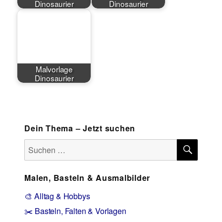
Dinosaurier
Dinosaurier
Malvorlage
Dinosaurier
Dein Thema – Jetzt suchen
SUCH
Suchen
nach:
Malen, Basteln & Ausmalbilder
🎨 Alltag & Hobbys
✂️ Basteln, Falten & Vorlagen