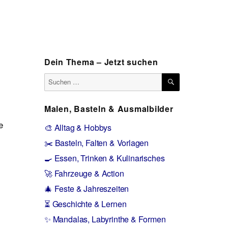
Dein Thema – Jetzt suchen
SUCHEN
Suchen
nach:
Malen, Basteln & Ausmalbilder
e
🎨 Alltag & Hobbys
✂️ Basteln, Falten & Vorlagen
🍳 Essen, Trinken & Kulinarisches
🚀 Fahrzeuge & Action
🎄 Feste & Jahreszeiten
⏳ Geschichte & Lernen
✨ Mandalas, Labyrinthe & Formen