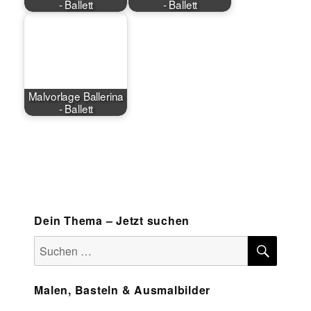
- Ballett
- Ballett
Malvorlage Ballerina
- Ballett
Dein Thema – Jetzt suchen
SUCH
Suchen
nach:
Malen, Basteln & Ausmalbilder