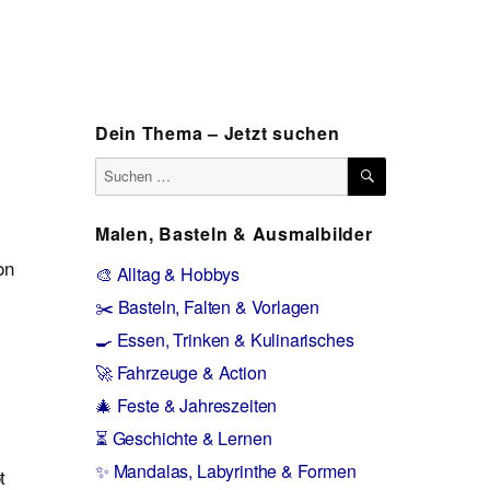
Dein Thema – Jetzt suchen
SUCHEN
Suchen
nach:
Malen, Basteln & Ausmalbilder
on
🎨 Alltag & Hobbys
✂️ Basteln, Falten & Vorlagen
🍳 Essen, Trinken & Kulinarisches
🚀 Fahrzeuge & Action
🎄 Feste & Jahreszeiten
⏳ Geschichte & Lernen
✨ Mandalas, Labyrinthe & Formen
t