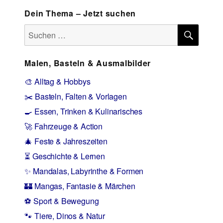
Dein Thema – Jetzt suchen
SUCH
Suchen
nach:
Malen, Basteln & Ausmalbilder
🎨 Alltag & Hobbys
✂️ Basteln, Falten & Vorlagen
🍳 Essen, Trinken & Kulinarisches
🚀 Fahrzeuge & Action
🎄 Feste & Jahreszeiten
⏳ Geschichte & Lernen
✨ Mandalas, Labyrinthe & Formen
🏰 Mangas, Fantasie & Märchen
⚽ Sport & Bewegung
🐾 Tiere, Dinos & Natur