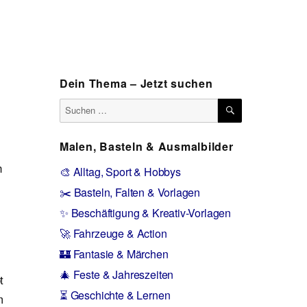
Dein Thema – Jetzt suchen
SUCHEN
Suchen
nach:
Malen, Basteln & Ausmalbilder
n
🎨 Alltag, Sport & Hobbys
✂️ Basteln, Falten & Vorlagen
✨ Beschäftigung & Kreativ-Vorlagen
🚀 Fahrzeuge & Action
🏰 Fantasie & Märchen
🎄 Feste & Jahreszeiten
t
⏳ Geschichte & Lernen
m