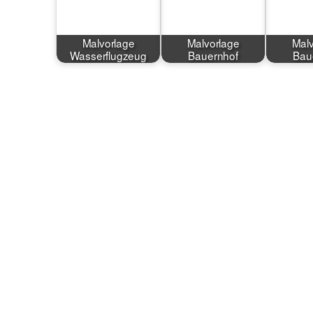
Malvorlage
Malvorlage
Malv
Wasserflugzeug
Bauernhof
Bau
WordPress Cookie Plugin von Real Cookie Banner