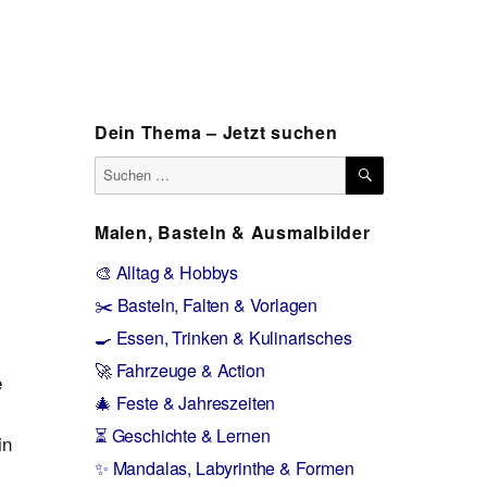
Dein Thema – Jetzt suchen
SUCHEN
Suchen
nach:
Malen, Basteln & Ausmalbilder
🎨 Alltag & Hobbys
✂️ Basteln, Falten & Vorlagen
🍳 Essen, Trinken & Kulinarisches
🚀 Fahrzeuge & Action
e
🎄 Feste & Jahreszeiten
⏳ Geschichte & Lernen
in
✨ Mandalas, Labyrinthe & Formen