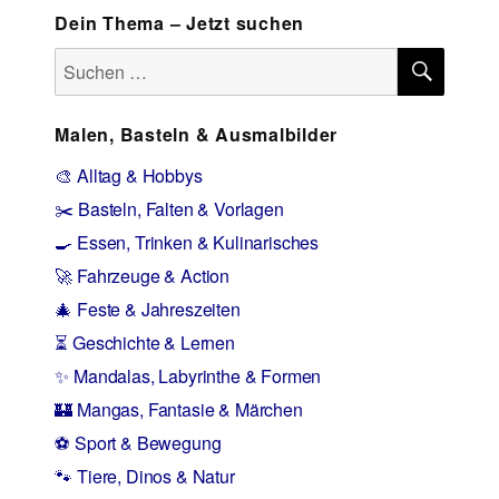
Dein Thema – Jetzt suchen
SUCH
Suchen
nach:
Malen, Basteln & Ausmalbilder
🎨 Alltag & Hobbys
✂️ Basteln, Falten & Vorlagen
🍳 Essen, Trinken & Kulinarisches
🚀 Fahrzeuge & Action
🎄 Feste & Jahreszeiten
⏳ Geschichte & Lernen
✨ Mandalas, Labyrinthe & Formen
🏰 Mangas, Fantasie & Märchen
⚽ Sport & Bewegung
🐾 Tiere, Dinos & Natur