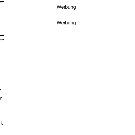
Werbung
Werbung
e
en
ik