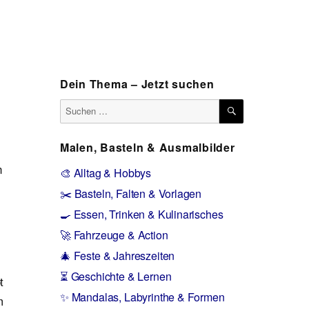
Dein Thema – Jetzt suchen
SUCHEN
Suchen
nach:
Malen, Basteln & Ausmalbilder
n
🎨 Alltag & Hobbys
✂️ Basteln, Falten & Vorlagen
🍳 Essen, Trinken & Kulinarisches
🚀 Fahrzeuge & Action
🎄 Feste & Jahreszeiten
⏳ Geschichte & Lernen
t
✨ Mandalas, Labyrinthe & Formen
m