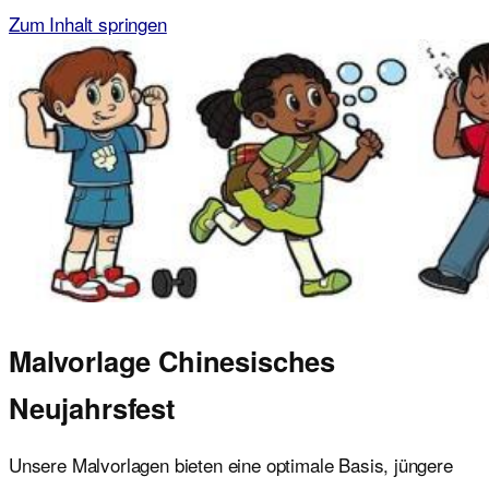
Zum Inhalt springen
Malvorlagen für Kinder
Ausmalbilder einfach und kostenlos als pdf herunterladen
Malvorlage Chinesisches
Neujahrsfest
Unsere Malvorlagen bieten eine optimale Basis, jüngere