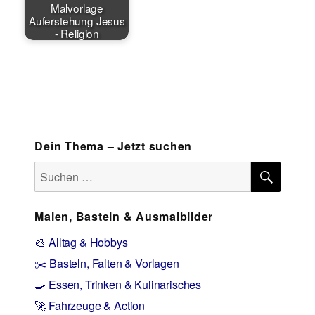
Malvorlage
Auferstehung Jesus
- Religion
Dein Thema – Jetzt suchen
SUCH
Suchen
nach:
Malen, Basteln & Ausmalbilder
🎨 Alltag & Hobbys
✂️ Basteln, Falten & Vorlagen
🍳 Essen, Trinken & Kulinarisches
🚀 Fahrzeuge & Action