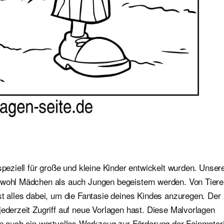
speziell für große und kleine Kinder entwickelt wurden. Unser
sowohl Mädchen als auch Jungen begeistern werden. Von Tier
st alles dabei, um die Fantasie deines Kindes anzuregen. Der
jederzeit Zugriff auf neue Vorlagen hast. Diese Malvorlagen
ern auch ein wertvolles Werkzeug zur Förderung der Feinmotor