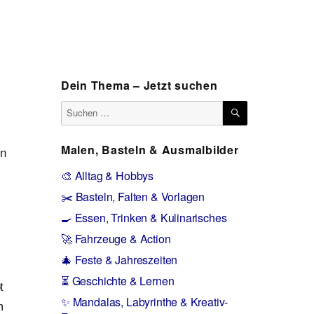
Dein Thema – Jetzt suchen
SUCHEN
Suchen
nach:
Malen, Basteln & Ausmalbilder
en
🎨 Alltag & Hobbys
✂️ Basteln, Falten & Vorlagen
🍳 Essen, Trinken & Kulinarisches
🚀 Fahrzeuge & Action
🎄 Feste & Jahreszeiten
⏳ Geschichte & Lernen
t
✨ Mandalas, Labyrinthe & Kreativ-
m