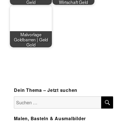
Geld
Wirtschaft Geld
Malvorlage
Goldbarren | Geld
Gold
Dein Thema – Jetzt suchen
SUCH
Suchen
nach:
Malen, Basteln & Ausmalbilder