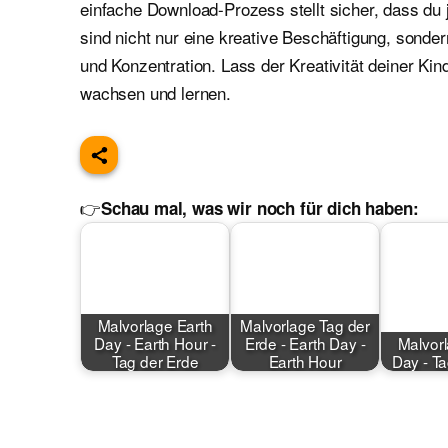
einfache Download-Prozess stellt sicher, dass du 
sind nicht nur eine kreative Beschäftigung, sond
und Konzentration. Lass der Kreativität deiner Kin
wachsen und lernen.
👉
Schau mal, was wir noch für dich haben:
Malvorlage Earth
Malvorlage Tag der
Day - Earth Hour -
Erde - Earth Day -
Malvorl
Tag der Erde
Earth Hour
Day - T