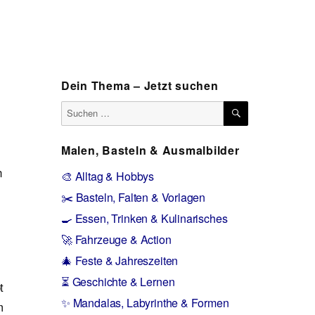
Dein Thema – Jetzt suchen
SUCHEN
Suchen
nach:
Malen, Basteln & Ausmalbilder
n
🎨 Alltag & Hobbys
✂️ Basteln, Falten & Vorlagen
🍳 Essen, Trinken & Kulinarisches
🚀 Fahrzeuge & Action
🎄 Feste & Jahreszeiten
⏳ Geschichte & Lernen
t
✨ Mandalas, Labyrinthe & Formen
m