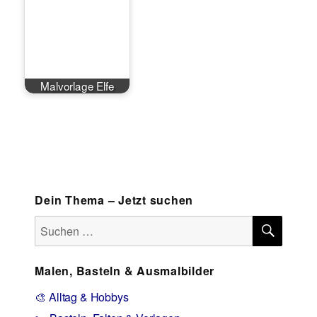
Malvorlage Elfe
Dein Thema – Jetzt suchen
SUCH
Suchen
nach:
Malen, Basteln & Ausmalbilder
🎨 Alltag & Hobbys