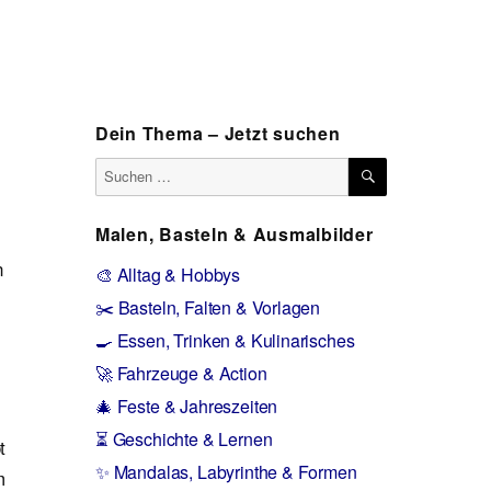
Dein Thema – Jetzt suchen
SUCHEN
Suchen
nach:
Malen, Basteln & Ausmalbilder
n
🎨 Alltag & Hobbys
✂️ Basteln, Falten & Vorlagen
🍳 Essen, Trinken & Kulinarisches
🚀 Fahrzeuge & Action
🎄 Feste & Jahreszeiten
⏳ Geschichte & Lernen
t
✨ Mandalas, Labyrinthe & Formen
m