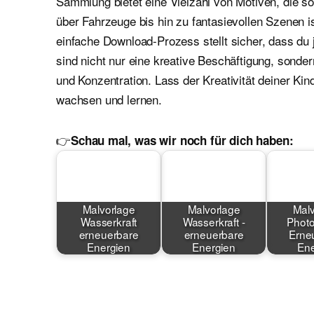
Sammlung bietet eine Vielzahl von Motiven, die 
über Fahrzeuge bis hin zu fantasievollen Szenen i
einfache Download-Prozess stellt sicher, dass du 
sind nicht nur eine kreative Beschäftigung, sond
und Konzentration. Lass der Kreativität deiner Kin
wachsen und lernen.
👉
Schau mal, was wir noch für dich haben:
Malvorlage
Malvorlage
Malv
Wasserkraft
Wasserkraft -
Photo
erneuerbare
erneuerbare
Erne
Energien
Energien
Ene