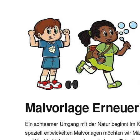
Malvorlagen für Kinder
Ausmalbilder einfach und kostenlos als pdf herunterladen
Malvorlage Erneuer
Ein achtsamer Umgang mit der Natur beginnt im K
speziell entwickelten Malvorlagen möchten wir 