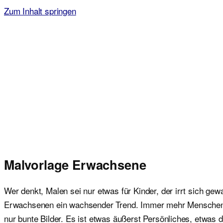
Zum Inhalt springen
Malvorlagen für Kinder
Ausmalbilder einfach und kostenlos als pdf herunterladen
Malvorlage Erwachsene
Wer denkt, Malen sei nur etwas für Kinder, der irrt sich gew
Erwachsenen ein wachsender Trend. Immer mehr Menschen a
nur bunte Bilder. Es ist etwas äußerst Persönliches, etwas