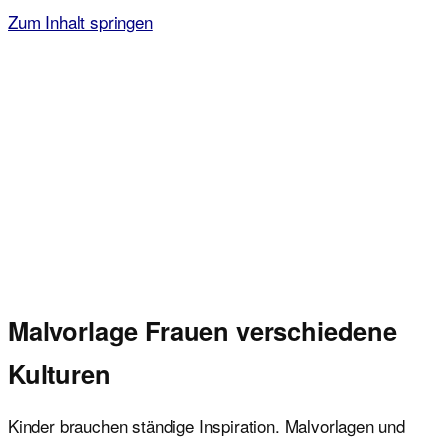
Zum Inhalt springen
Malvorlagen für Kinder
Ausmalbilder einfach und kostenlos als pdf herunterladen
Malvorlage Frauen verschiedene
Kulturen
Kinder brauchen ständige Inspiration. Malvorlagen und