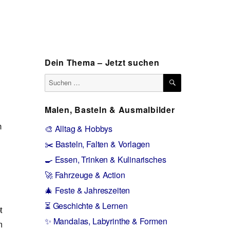
Dein Thema – Jetzt suchen
SUCHEN
Suchen
nach:
Malen, Basteln & Ausmalbilder
n
🎨 Alltag & Hobbys
✂️ Basteln, Falten & Vorlagen
🍳 Essen, Trinken & Kulinarisches
🚀 Fahrzeuge & Action
🎄 Feste & Jahreszeiten
⏳ Geschichte & Lernen
t
✨ Mandalas, Labyrinthe & Formen
m