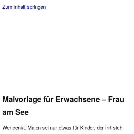
Zum Inhalt springen
Malvorlagen für Kinder
Ausmalbilder einfach und kostenlos als pdf herunterladen
Malvorlage für Erwachsene – Frau
am See
Wer denkt, Malen sei nur etwas für Kinder, der irrt sich