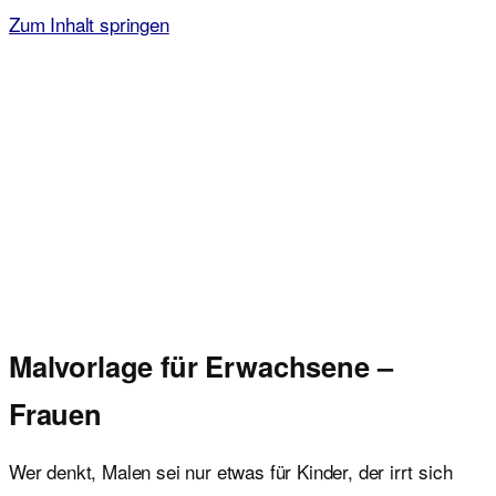
Zum Inhalt springen
Malvorlagen für Kinder
Ausmalbilder einfach und kostenlos als pdf herunterladen
Malvorlage für Erwachsene –
Frauen
Wer denkt, Malen sei nur etwas für Kinder, der irrt sich