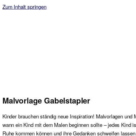
Zum Inhalt springen
Malvorlagen für Kinder
Ausmalbilder einfach und kostenlos als pdf herunterladen
Malvorlage Gabelstapler
Kinder brauchen ständig neue Inspiration! Malvorlagen und M
wann ein Kind mit dem Malen beginnen sollte – jedes Kind i
Ruhe kommen können und ihre Gedanken schweifen lasse