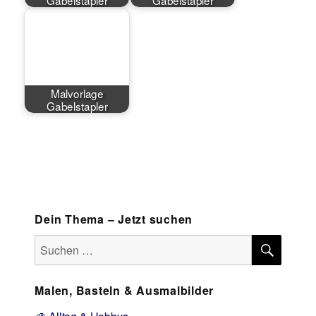
Malvorlage
Gabelstapler
Dein Thema – Jetzt suchen
SUCH
Suchen
nach:
Malen, Basteln & Ausmalbilder