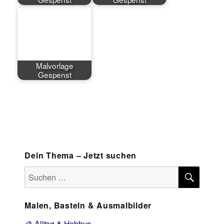
Malvorlage
Gespenst
Dein Thema – Jetzt suchen
SUCH
Suchen
nach:
Malen, Basteln & Ausmalbilder
🎨 Alltag & Hobbys