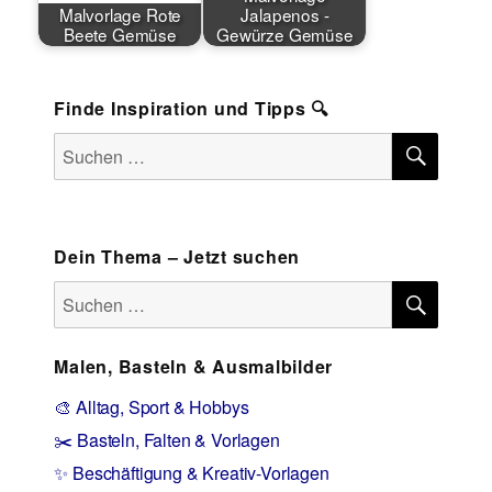
Malvorlage Rote
Jalapenos -
Beete Gemüse
Gewürze Gemüse
Finde Inspiration und Tipps 🔍
SUCH
Suchen
nach:
Dein Thema – Jetzt suchen
SUCH
Suchen
nach:
Malen, Basteln & Ausmalbilder
🎨 Alltag, Sport & Hobbys
✂️ Basteln, Falten & Vorlagen
✨ Beschäftigung & Kreativ-Vorlagen