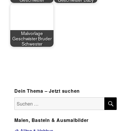
Malvorlage
Geschwister Bruder
Schwester
Dein Thema – Jetzt suchen
SUCH
Suchen
nach:
Malen, Basteln & Ausmalbilder
🎨 Alltag & Hobbys