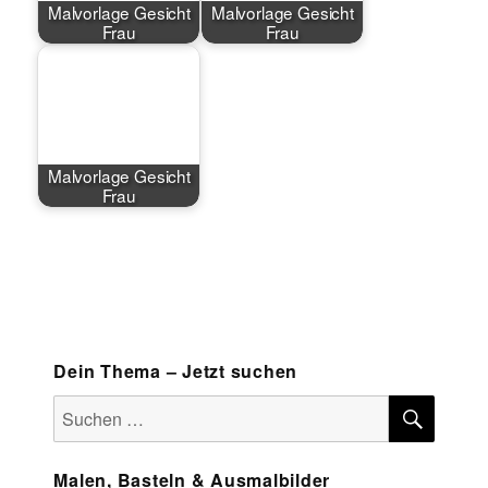
Malvorlage Gesicht
Malvorlage Gesicht
Frau
Frau
Malvorlage Gesicht
Frau
Dein Thema – Jetzt suchen
SUCH
Suchen
nach:
Malen, Basteln & Ausmalbilder