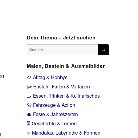
Dein Thema – Jetzt suchen
SUCHEN
Suchen
nach:
Malen, Basteln & Ausmalbilder
on
🎨 Alltag & Hobbys
✂️ Basteln, Falten & Vorlagen
🍳 Essen, Trinken & Kulinarisches
🚀 Fahrzeuge & Action
🎄 Feste & Jahreszeiten
⏳ Geschichte & Lernen
✨ Mandalas, Labyrinthe & Formen
t