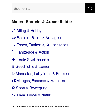
SUCH
Suchen
nach:
Malen, Basteln & Ausmalbilder
🎨 Alltag & Hobbys
✂️ Basteln, Falten & Vorlagen
🍳 Essen, Trinken & Kulinarisches
🚀 Fahrzeuge & Action
🎄 Feste & Jahreszeiten
⏳ Geschichte & Lernen
✨ Mandalas, Labyrinthe & Formen
🏰 Mangas, Fantasie & Märchen
⚽ Sport & Bewegung
🐾 Tiere, Dinos & Natur
🔥 Gerade besonders gefragt