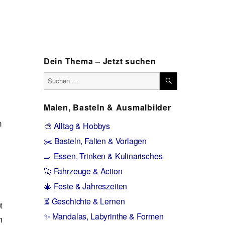
Dein Thema – Jetzt suchen
SUCHEN
Suchen
nach:
Malen, Basteln & Ausmalbilder
n
🎨 Alltag & Hobbys
✂️ Basteln, Falten & Vorlagen
🍳 Essen, Trinken & Kulinarisches
🚀 Fahrzeuge & Action
🎄 Feste & Jahreszeiten
⏳ Geschichte & Lernen
t
✨ Mandalas, Labyrinthe & Formen
m