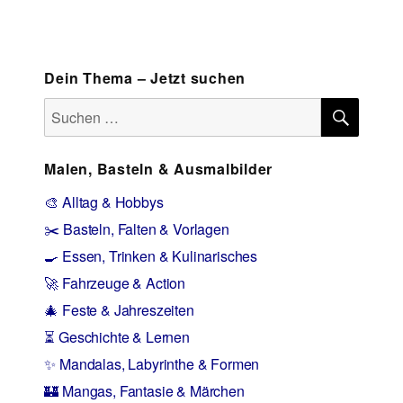
Dein Thema – Jetzt suchen
SUCH
Suchen
nach:
Malen, Basteln & Ausmalbilder
🎨 Alltag & Hobbys
✂️ Basteln, Falten & Vorlagen
🍳 Essen, Trinken & Kulinarisches
🚀 Fahrzeuge & Action
🎄 Feste & Jahreszeiten
⏳ Geschichte & Lernen
✨ Mandalas, Labyrinthe & Formen
🏰 Mangas, Fantasie & Märchen