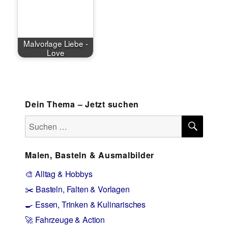
Malvorlage Liebe -
Love
Dein Thema – Jetzt suchen
SUCH
Suchen
nach:
Malen, Basteln & Ausmalbilder
🎨 Alltag & Hobbys
✂️ Basteln, Falten & Vorlagen
🍳 Essen, Trinken & Kulinarisches
🚀 Fahrzeuge & Action