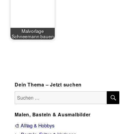
Malvorlage
Schneemann bauen
Dein Thema – Jetzt suchen
SUCH
Suchen
nach:
Malen, Basteln & Ausmalbilder
🎨 Alltag & Hobbys