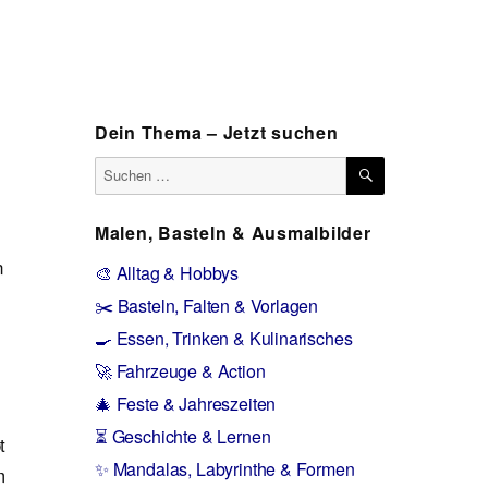
Dein Thema – Jetzt suchen
SUCHEN
Suchen
nach:
Malen, Basteln & Ausmalbilder
n
🎨 Alltag & Hobbys
✂️ Basteln, Falten & Vorlagen
🍳 Essen, Trinken & Kulinarisches
🚀 Fahrzeuge & Action
🎄 Feste & Jahreszeiten
⏳ Geschichte & Lernen
t
✨ Mandalas, Labyrinthe & Formen
m