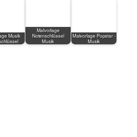
Malvorlage
age Musik
Notenschlüssel
Malvorlage Popstar -
chlüssel
Musik
Musik