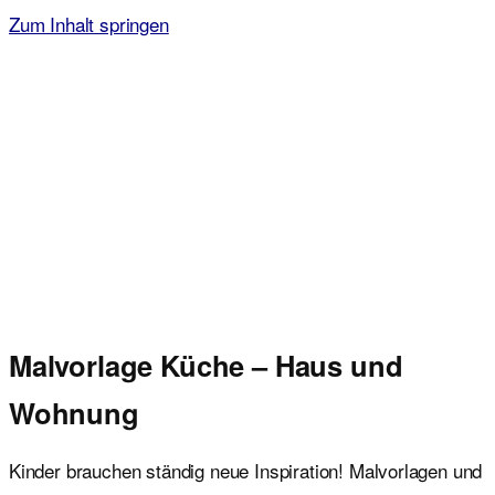
Zum Inhalt springen
Malvorlagen für Kinder
Ausmalbilder einfach und kostenlos als pdf herunterladen
Malvorlage Küche – Haus und
Wohnung
Kinder brauchen ständig neue Inspiration! Malvorlagen und