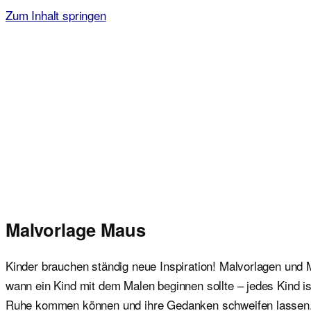
Zum Inhalt springen
Malvorlagen für Kinder
Ausmalbilder einfach und kostenlos als pdf herunterladen
Malvorlage Maus
Kinder brauchen ständig neue Inspiration! Malvorlagen und M
wann ein Kind mit dem Malen beginnen sollte – jedes Kind i
Ruhe kommen können und ihre Gedanken schweifen lassen