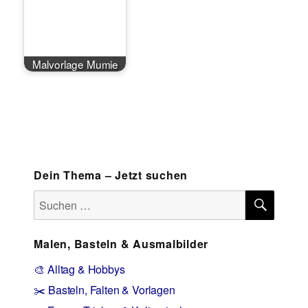
Malvorlage Mumie
Dein Thema – Jetzt suchen
SUCH
Suchen
nach:
Malen, Basteln & Ausmalbilder
🎨 Alltag & Hobbys
✂️ Basteln, Falten & Vorlagen