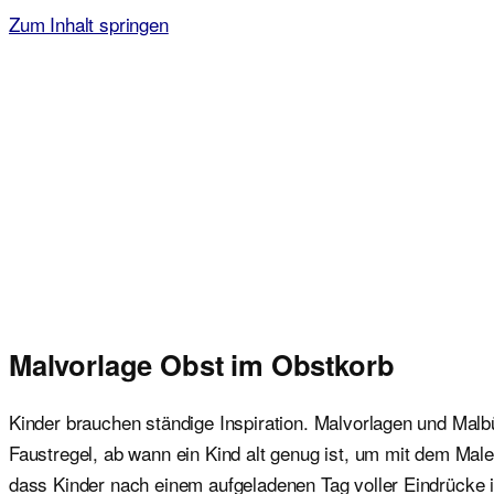
Zum Inhalt springen
Malvorlagen für Kinder
Ausmalbilder einfach und kostenlos als pdf herunterladen
Malvorlage Obst im Obstkorb
Kinder brauchen ständige Inspiration. Malvorlagen und Malbü
Faustregel, ab wann ein Kind alt genug ist, um mit dem Mal
dass Kinder nach einem aufgeladenen Tag voller Eindrücke